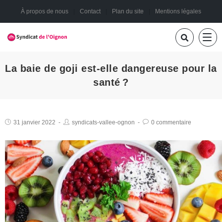
À propos de nous
Contact
Plan du site
Mentions légales
La baie de goji est-elle dangereuse pour la
santé ?
31 janvier 2022
syndicats-vallee-ognon
0 commentaire