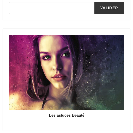
VALIDER
Les astuces B
e
auté