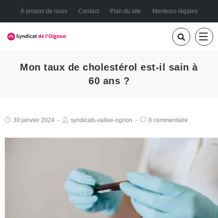
À propos de nous
Contact
Plan du site
Mentions légales
Mon taux de cholestérol est-il sain à
60 ans ?
30 janvier 2024
syndicats-vallee-ognon
0 commentaire