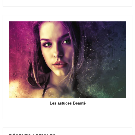
Les astuces B
e
auté